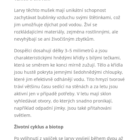
Larvy těchto mušek mají unikátní schopnost
zachytávat bublinky vzduchu svými štětinkami, což
jim umožňuje dýchat pod vodou. Živí se
rozkládajícími materiály, zejména rostlinnými, ale
nevyhýbají se ani živočišným zbytkům.
Dospělci dosahují délky 3–5 milimetrů a jsou
charakteristickými hnědými křídly s bílými tečkami,
která se směrem ke konci mírně zužují. Tělo a křídla
jsou hustě pokryta jemnými šedohnědými chloupky,
které jim efektivně odhánějí vodu. Tito hmyzí tvorové
tráví většinu času sedící na stěnách a za letu jsou
aktivní jen v případě potřeby. V letu mají sklon
vyhledávat otvory, do kterých snadno pronikají,
například odpadní jímky. Jsou také přitahováni
světlem.
Životní cyklus a biotop
Po vylíhnutí z vajíček se larvy vyvíjejí během dvou až