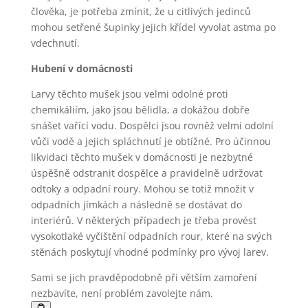
člověka, je potřeba zmínit, že u citlivých jedinců
mohou setřené šupinky jejich křídel vyvolat astma po
vdechnutí.
Hubení v domácnosti
Larvy těchto mušek jsou velmi odolné proti
chemikáliím, jako jsou bělidla, a dokážou dobře
snášet vařící vodu. Dospělci jsou rovněž velmi odolní
vůči vodě a jejich spláchnutí je obtížné. Pro účinnou
likvidaci těchto mušek v domácnosti je nezbytné
úspěšně odstranit dospělce a pravidelně udržovat
odtoky a odpadní roury. Mohou se totiž množit v
odpadních jímkách a následně se dostávat do
interiérů. V některých případech je třeba provést
vysokotlaké vyčištění odpadních rour, které na svých
stěnách poskytují vhodné podmínky pro vývoj larev.
Sami se jich pravděpodobně při větším zamoření
nezbavíte, není problém zavolejte nám.