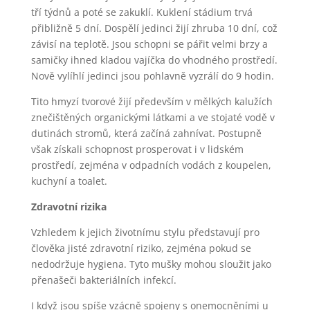
tří týdnů a poté se zakuklí. Kuklení stádium trvá
přibližně 5 dní. Dospělí jedinci žijí zhruba 10 dní, což
závisí na teplotě. Jsou schopni se pářit velmi brzy a
samičky ihned kladou vajíčka do vhodného prostředí.
Nově vylíhlí jedinci jsou pohlavně vyzrálí do 9 hodin.
Tito hmyzí tvorové žijí především v mělkých kalužích
znečištěných organickými látkami a ve stojaté vodě v
dutinách stromů, která začíná zahnívat. Postupně
však získali schopnost prosperovat i v lidském
prostředí, zejména v odpadních vodách z koupelen,
kuchyní a toalet.
Zdravotní rizika
Vzhledem k jejich životnímu stylu představují pro
člověka jisté zdravotní riziko, zejména pokud se
nedodržuje hygiena. Tyto mušky mohou sloužit jako
přenašeči bakteriálních infekcí.
I když jsou spíše vzácně spojeny s onemocněními u