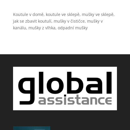
Koutule v domě, koutule ve sklepě, mušky ve sklepě,
jak se zbavit koutulí, mušky v čističce, mušky v
kanálu, mušky z vlhka, odpadní mušky