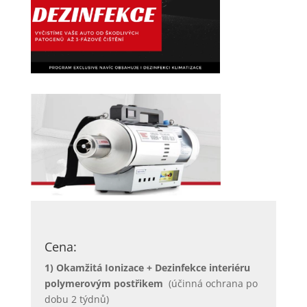
Cena:
1) Okamžitá Ionizace + Dezinfekce interiéru
polymerovým postřikem
(účinná ochrana po
dobu 2 týdnů)