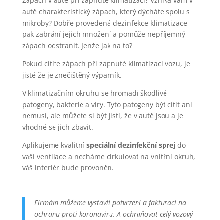
Zápach v autě při zapnuté klimatizaci?
Vzniká vám v
autě charakteristický zápach, který dýcháte spolu s
mikroby? Dobře provedená dezinfekce klimatizace
pak zabrání jejich množení a pomůže nepříjemný
zápach odstranit. Jenže jak na to?
Pokud cítíte zápach při zapnuté klimatizaci vozu, je
jisté že je znečištěný výparník.
V klimatizačním okruhu se hromadí škodlivé
patogeny, bakterie a viry. Tyto patogeny být cítit ani
nemusí, ale můžete si být jistí, že v autě jsou a je
vhodné se jich zbavit.
Aplikujeme kvalitní
speciální dezinfekční sprej
do
vaší ventilace a necháme cirkulovat na vnitřní okruh,
váš interiér bude provoněn.
Firmám můžeme vystavit potvrzení a fakturaci na
ochranu proti koronaviru. A ochraňovat celý vozový