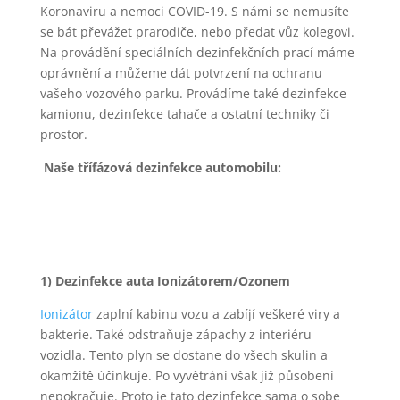
Koronaviru a nemoci COVID-19. S námi se nemusíte
se bát převážet prarodiče, nebo předat vůz kolegovi.
Na provádění speciálních dezinfekčních prací máme
oprávnění a můžeme dát potvrzení na ochranu
vašeho vozového parku. Provádíme také dezinfekce
kamionu, dezinfekce tahače a ostatní techniky či
prostor.
Naše třífázová dezinfekce automobilu:
1) Dezinfekce auta Ionizátorem/Ozonem
Ionizátor
zaplní kabinu vozu a zabíjí veškeré viry a
bakterie. Také odstraňuje zápachy z interiéru
vozidla. Tento plyn se dostane do všech skulin a
okamžitě účinkuje. Po vyvětrání však již působení
nepokračuje. Proto je tato dezinfekce sama o sobe