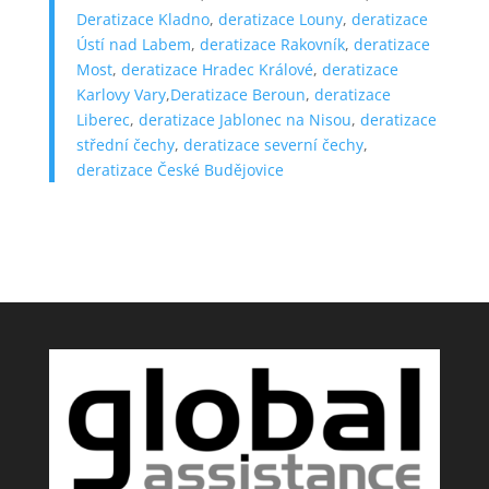
Deratizace Kladno
,
deratizace Louny
,
deratizace
Ústí nad Labem
,
deratizace Rakovník
,
deratizace
Most
,
deratizace Hradec Králové
,
deratizace
Karlovy Vary
,
Deratizace Beroun
,
deratizace
Liberec
,
deratizace Jablonec na Nisou
,
deratizace
střední čechy
,
deratizace severní čechy
,
deratizace České Budějovice