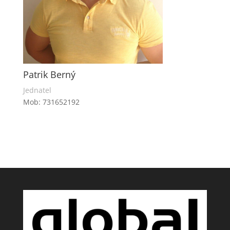
Patrik Berný
Jednatel
Mob: 731652192